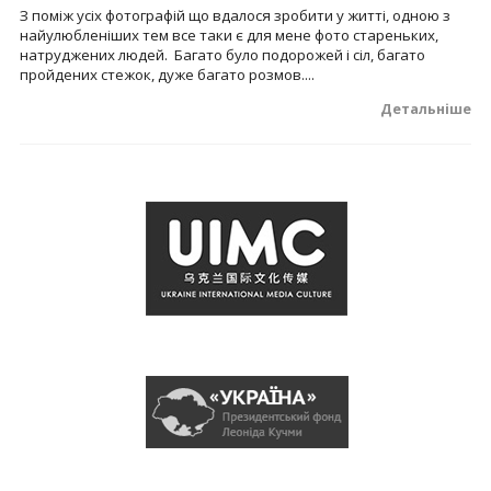
З поміж усіх фотографій що вдалося зробити у житті, одною з
найулюбленіших тем все таки є для мене фото стареньких,
натруджених людей. Багато було подорожей і сіл, багато
пройдених стежок, дуже багато розмов....
Детальніше