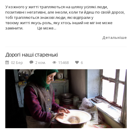
У кожного у житті трапляються на шляху усілякі люди,
позитивні і негативні, але інколи, коли ти йдеш по своїй дорозі,
тобі трапляються знакові люди, які відіграли у
твоєму житті якусь роль, яку хтось інший не міг іне може
замінити. Це може...
Детальніше
Дорогі наші старенькі
02 Бер
2 ком.
15468
6