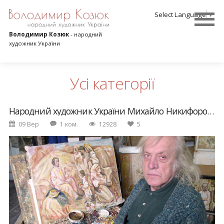
Select Language
▼
Володимир Козюк
- народний
художник України
Усі категорії
Народний художник України Михайло Никифорович Чорний - кращий серед найкращих!
09 Вер
1 ком.
12928
5