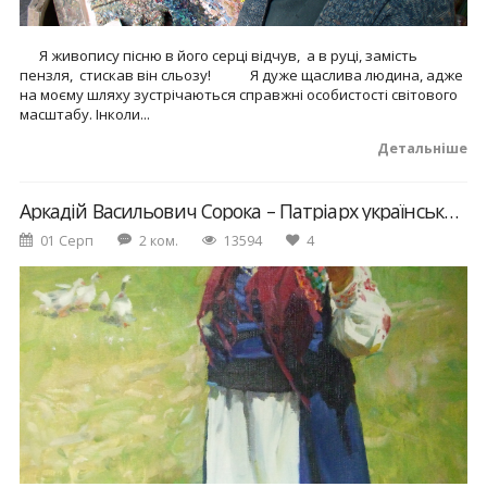
Я живопису пісню в його серці відчув, а в руці, замість
пензля, стискав він сльозу! Я дуже щаслива людина, адже
на моєму шляху зустрічаються справжні особистості світового
масштабу. Інколи...
Детальніше
Аркадій Васильович Сорока – Патріарх українського живопису!
01 Серп
2 ком.
13594
4