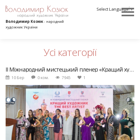
Select Language
▼
Володимир Козюк
- народний
художник України
Усі категорії
ІІ Міжнародний мистецький пленер «Кращий художник / The best artist»
10 Бер
0 ком.
7945
1