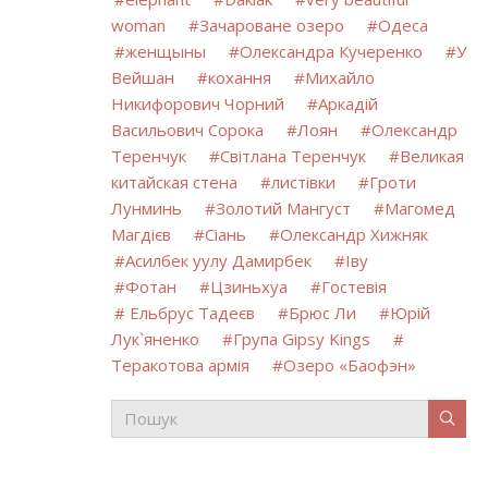
woman
Зачароване озеро
Одеса
женщыны
Олександра Кучеренко
У
Вейшан
кохання
Михайло
Никифорович Чорний
Аркадій
Васильович Сорока
Лоян
Олександр
Теренчук
Світлана Теренчук
Великая
китайская стена
листівки
Гроти
Лунминь
Золотий Мангуст
Магомед
Магдієв
Сіань
Олександр Хижняк
Асилбек уулу Дамирбек
Іву
Фотан
Цзиньхуа
Гостевія
Ельбрус Тадеєв
Брюс Ли
Юрій
Лук`яненко
Група Gipsy Kings
Теракотова армія
Озеро «Баофэн»