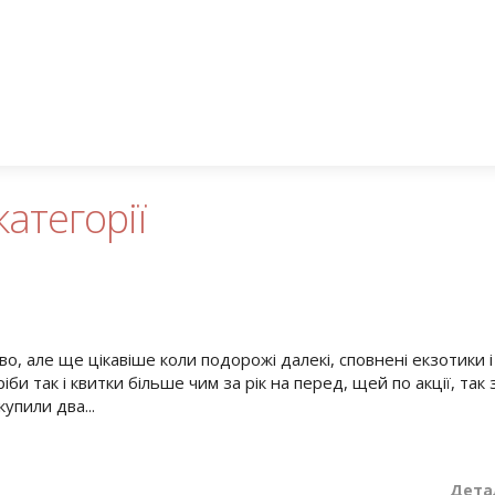
категорії
о, але ще цікавіше коли подорожі далекі, сповнені екзотики і
іби так і квитки більше чим за рік на перед, щей по акції, так
упили два...
Дета