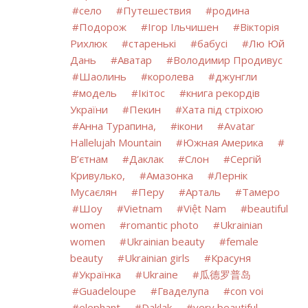
село
Путешествия
родина
Подорож
Ігор Ільчишен
Вікторія
Рихлюк
старенькі
бабусі
Лю Юй
Дань
Аватар
Володимир Продивус
Шаолинь
королева
джунгли
модель
Ікітос
книга рекордів
України
Пекин
Хата під стріхою
Анна Турапина,
ікони
Avatar
Hallelujah Mountain
Южная Америка
В’єтнам
Даклак
Слон
Сергій
Кривулько,
Амазонка
Лернік
Мусаєлян
Перу
Арталь
Тамеро
Шоу
Vietnam
Việt Nam
beautiful
women
romantic photo
Ukrainian
women
Ukrainian beauty
female
beauty
Ukrainian girls
Красуня
Українка
Ukraine
瓜德罗普岛
Guadeloupe
Гваделупа
con voi
elephant
Daklak
very beautiful