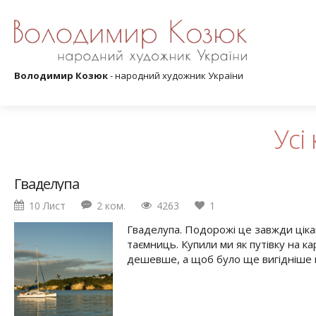
Володимир Козюк
- народний художник України
Усі 
Гваделупа
10 Лист
2 ком.
4263
1
Гваделупа. Подорожі це завжди цікав
таємниць. Купили ми як путівку на кар
дешевше, а щоб було ще вигідніше к