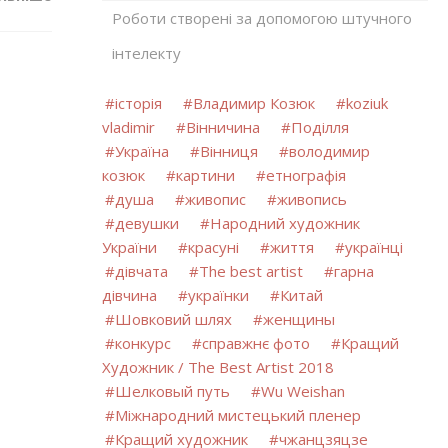
Роботи створені за допомогою штучного
інтелекту
історія
Владимир Козюк
koziuk
vladimir
Вінничина
Поділля
Україна
Вінниця
володимир
козюк
картини
етнографія
душа
живопис
живопись
девушки
Народний художник
України
красуні
життя
українці
дівчата
The best artist
гарна
дівчина
українки
Китай
Шовковий шлях
женщины
конкурс
справжнє фото
Кращий
Художник / The Best Artist 2018
Шелковый путь
Wu Weishan
Міжнародний мистецький пленер
Кращий художник
чжанцзяцзе