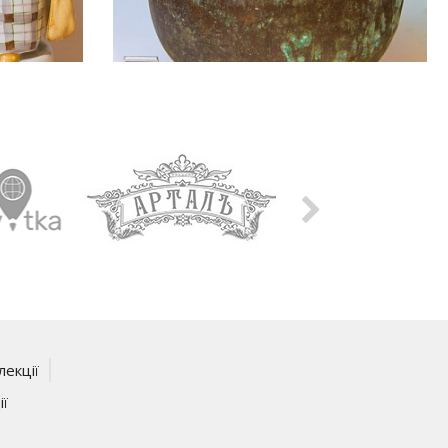
лекції
ії