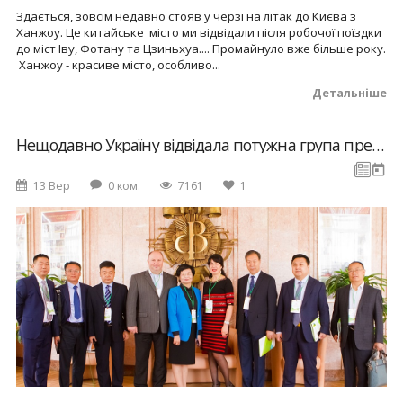
Здається, зовсім недавно стояв у черзі на літак до Києва з
Ханжоу. Це китайське місто ми відвідали після робочої поїздки
до міст Іву, Фотану та Цзиньхуа.... Промайнуло вже більше року.
Ханжоу - красиве місто, особливо...
Детальніше
Нещодавно Україну відвідала потужна група представників мистецько-політичної еліти провінції Ганьсу.
13 Вер
0 ком.
7161
1