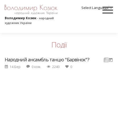
Select Language
▼
Володимир Козюк
- народний
художник України
Події
Народний ансамбль танцю "Барвінок"?
14 Бер
0 ком.
2240
0