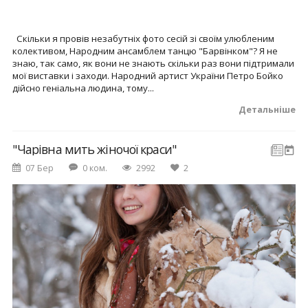
Скільки я провів незабутніх фото сесій зі своїм улюбленим
колективом, Народним ансамблем танцю "Барвінком"? Я не
знаю, так само, як вони не знають скільки раз вони підтримали
мої виставки і заходи. Народний артист України Петро Бойко
дійсно геніальна людина, тому...
Детальніше
"Чарівна мить жіночої краси"
07 Бер
0 ком.
2992
2