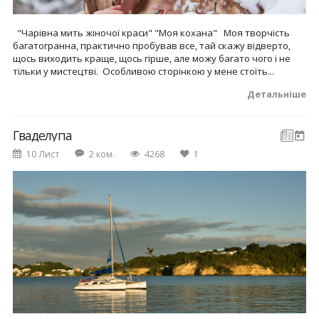
"Чарівна мить жіночої краси" "Моя кохана" Моя творчість
багатогранна, практично пробував все, тай скажу відверто,
щось виходить краще, щось гірше, але можу багато чого і не
тільки у мистецтві. Особливою сторінкою у мене стоїть...
Детальніше
Гваделупа
10 Лист
2 ком.
4268
1