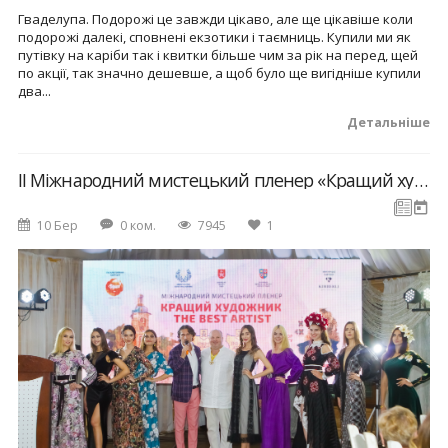
Гваделупа. Подорожі це завжди цікаво, але ще цікавіше коли
подорожі далекі, сповнені екзотики і таємниць. Купили ми як
путівку на каріби так і квитки більше чим за рік на перед, щей
по акції, так значно дешевше, а щоб було ще вигідніше купили
два...
Детальніше
ІІ Міжнародний мистецький пленер «Кращий художник / The best artist»
10 Бер
0 ком.
7945
1