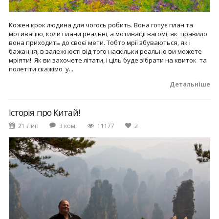
Кожен крок людина для чогось робить. Вона готує план та
мотивацію, коли плани реальні, а мотивації вагомі, як правило
вона приходить до своєї мети. Тобто мрії збуваються, як і
бажання, в залежності від того наскільки реально ви можете
мріяти! Як ви захочете літати, і ціль буде зібрати на квиток та
полетіти скажімо у...
Детальніше
Історія про Китай!
21 Лип
3 ком.
11177
2