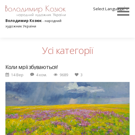
Select Language
▼
Володимир Козюк
- народний
художник України
Усі категорії
Коли мрії збуваються!
14 Вер
4 ком.
9689
3