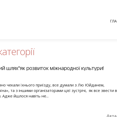
ГЛА
категорії
вий шлях"як розвиток міжнародної культури!
авно чекали їхнього приїзду, все думали з Лю Юйданем,
на», та з іншими організаторами цієї зустрічі, як все звести 
 Адже йшлося навіть не...
Дета