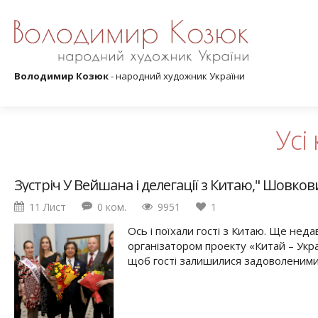
Володимир Козюк
- народний художник України
Усі 
Зустріч У Вейшана і делегації з Китаю," Шовко
11 Лист
0 ком.
9951
1
Ось і поїхали гості з Китаю. Ще нед
організатором проекту «Китай – Украї
щоб гості залишилися задоволеними.