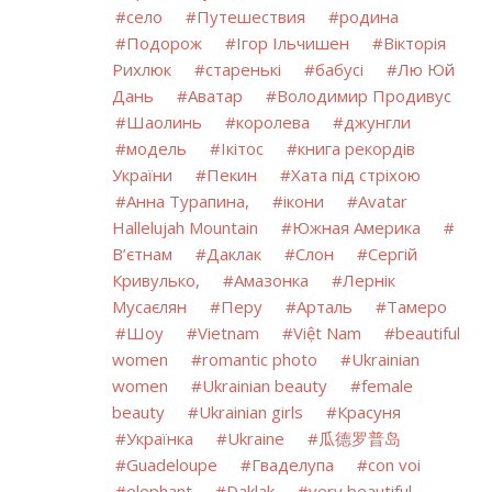
село
Путешествия
родина
Подорож
Ігор Ільчишен
Вікторія
Рихлюк
старенькі
бабусі
Лю Юй
Дань
Аватар
Володимир Продивус
Шаолинь
королева
джунгли
модель
Ікітос
книга рекордів
України
Пекин
Хата під стріхою
Анна Турапина,
ікони
Avatar
Hallelujah Mountain
Южная Америка
В’єтнам
Даклак
Слон
Сергій
Кривулько,
Амазонка
Лернік
Мусаєлян
Перу
Арталь
Тамеро
Шоу
Vietnam
Việt Nam
beautiful
women
romantic photo
Ukrainian
women
Ukrainian beauty
female
beauty
Ukrainian girls
Красуня
Українка
Ukraine
瓜德罗普岛
Guadeloupe
Гваделупа
con voi
elephant
Daklak
very beautiful