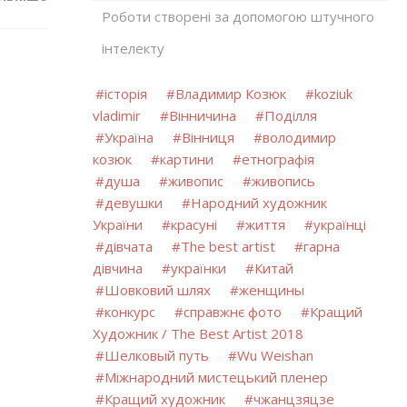
Роботи створені за допомогою штучного
інтелекту
історія
Владимир Козюк
koziuk
vladimir
Вінничина
Поділля
Україна
Вінниця
володимир
козюк
картини
етнографія
душа
живопис
живопись
девушки
Народний художник
України
красуні
життя
українці
дівчата
The best artist
гарна
дівчина
українки
Китай
Шовковий шлях
женщины
конкурс
справжнє фото
Кращий
Художник / The Best Artist 2018
Шелковый путь
Wu Weishan
Міжнародний мистецький пленер
Кращий художник
чжанцзяцзе