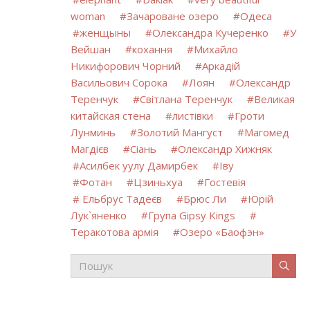
woman
Зачароване озеро
Одеса
женщыны
Олександра Кучеренко
У
Вейшан
кохання
Михайло
Никифорович Чорний
Аркадій
Васильович Сорока
Лоян
Олександр
Теренчук
Світлана Теренчук
Великая
китайская стена
листівки
Гроти
Лунминь
Золотий Мангуст
Магомед
Магдієв
Сіань
Олександр Хижняк
Асилбек уулу Дамирбек
Іву
Фотан
Цзиньхуа
Гостевія
Ельбрус Тадеєв
Брюс Ли
Юрій
Лук`яненко
Група Gipsy Kings
Теракотова армія
Озеро «Баофэн»