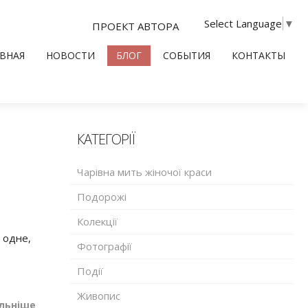
Select Language
▼
ПРОЕКТ АВТОРА
ВНАЯ
НОВОСТИ
БЛОГ
СОБЫТИЯ
КОНТАКТЫ
КАТЕГОРІЇ
Чарівна мить жіночої краси
Подорожі
Колекції
в одне,
Фотографії
Події
Живопис
льніше