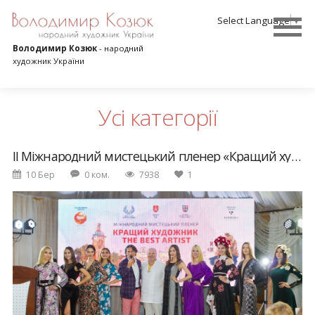
Select Language
▼
Володимир Козюк
- народний
художник України
Усі категорії
ІІ Міжнародний мистецький пленер «Кращий художник / The best artist»
10 Бер
0 ком.
7938
1