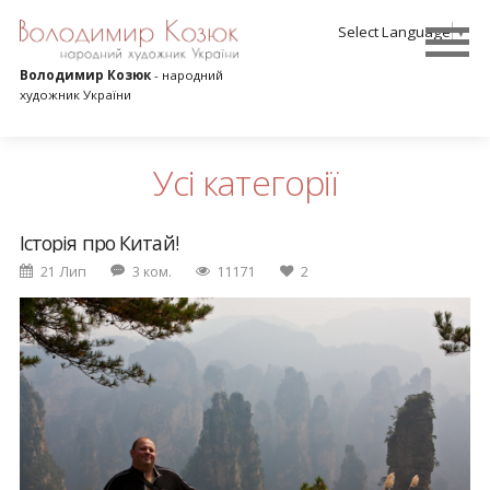
Select Language
▼
Володимир Козюк
- народний
художник України
Усі категорії
Історія про Китай!
21 Лип
3 ком.
11171
2