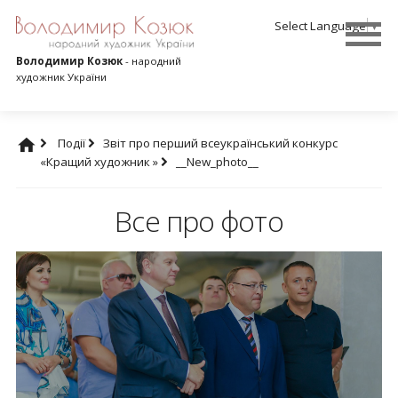
Select Language
▼
Володимир Козюк
- народний
художник України
Події
Звіт про перший всеукраїнський конкурс
«Кращий художник »
__New_photo__
Все про фото