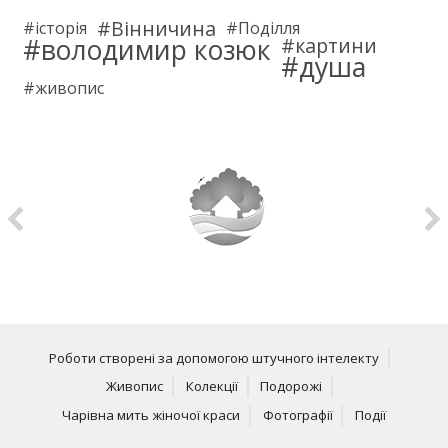
Вінничина
історія
Поділля
володимир козюк
картини
душа
живопис
Роботи створені за допомогою штучного інтелекту
Живопис
Колекції
Подорожі
Чарівна мить жіночої краси
Фотографії
Події