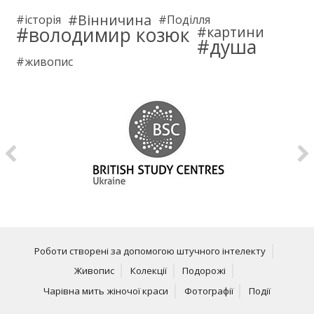
Вінничина
історія
Поділля
володимир козюк
картини
душа
живопис
Роботи створені за допомогою штучного інтелекту
Живопис
Колекції
Подорожі
Чарівна мить жіночої краси
Фотографії
Події