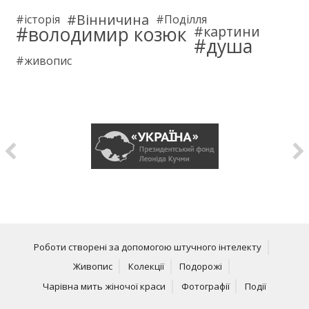
Вінничина
історія
Поділля
володимир козюк
картини
душа
живопис
Роботи створені за допомогою штучного інтелекту
Живопис
Колекції
Подорожі
Чарівна мить жіночої краси
Фотографії
Події