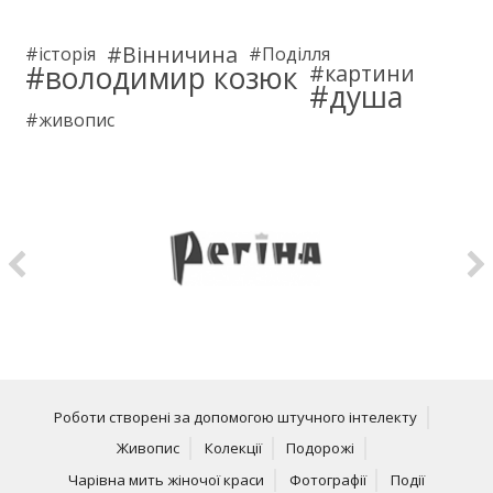
Вінничина
історія
Поділля
володимир козюк
картини
душа
живопис
Роботи створені за допомогою штучного інтелекту
Живопис
Колекції
Подорожі
Чарівна мить жіночої краси
Фотографії
Події