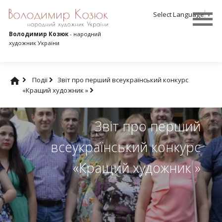
Select Language
▼
Володимир Козюк
- народний
художник України
Події
Звіт про перший всеукраїнський конкурс
«Кращий художник »
Звіт про перший
всеукраїнський конкурс
«Кращий художник »