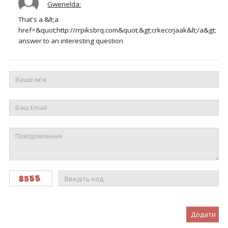
Gwenelda:
That's a &lt;a
href=&quot;http://rrpiksbrq.com&quot;&gt;crkeccrjaak&lt;/a&gt;
answer to an interesting question
Додати