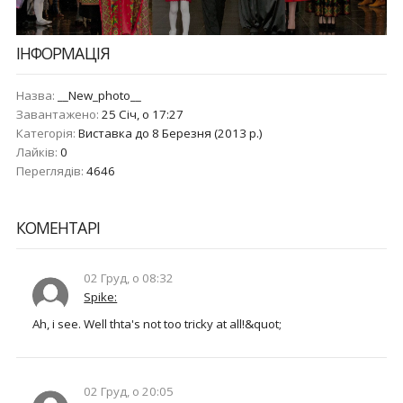
ІНФОРМАЦІЯ
Назва:
__New_photo__
Завантажено:
25 Січ, о 17:27
Категорія:
Виставка до 8 Березня (2013 р.)
Лайків:
0
Переглядів:
4646
КОМЕНТАРІ
02 Груд, о 08:32
Spike:
Ah, i see. Well thta's not too tricky at all!&quot;
02 Груд, о 20:05