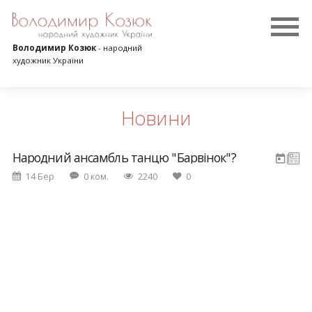
Володимир Козюк
- народний
художник України
Новини
Народний ансамбль танцю "Барвінок"?
14 Бер
0 ком.
2240
0