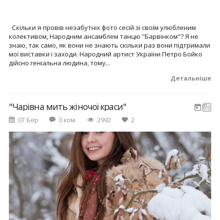
Скільки я провів незабутніх фото сесій зі своїм улюбленим
колективом, Народним ансамблем танцю "Барвінком"? Я не
знаю, так само, як вони не знають скільки раз вони підтримали
мої виставки і заходи. Народний артист України Петро Бойко
дійсно геніальна людина, тому...
Детальніше
"Чарівна мить жіночої краси"
07 Бер
0 ком.
2992
2