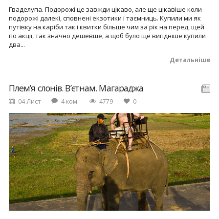
Гваделупа. Подорожі це завжди цікаво, але ще цікавіше коли
подорожі далекі, сповнені екзотики і таємниць. Купили ми як
путівку на каріби так і квитки більше чим за рік на перед, щей
по акції, так значно дешевше, а щоб було ще вигідніше купили
два...
Детальніше
Плем’я слонів. В’єтнам. Магараджа
04 Лист
4 ком.
4779
0