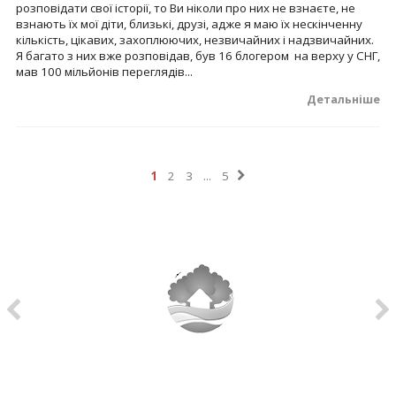
розповідати свої історії, то Ви ніколи про них не взнаєте, не
взнають їх мої діти, близькі, друзі, адже я маю їх нескінченну
кількість, цікавих, захоплюючих, незвичайних і надзвичайних.
Я багато з них вже розповідав, був 16 блогером на верху у СНГ,
мав 100 мільйонів переглядів...
Детальніше
1
2
3
...
5