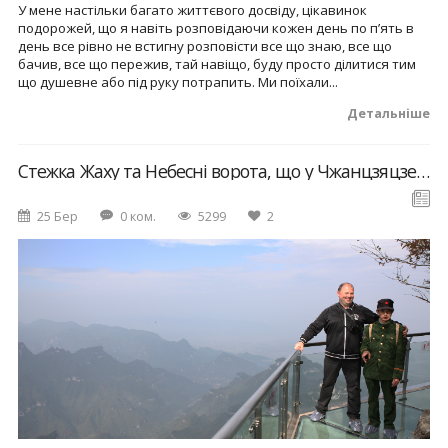
У мене настільки багато життєвого досвіду, цікавинок
подорожей, що я навіть розповідаючи кожен день по п’ять в
день все рівно не встигну розповісти все що знаю, все що
бачив, все що пережив, тай навіщо, буду просто ділитися тим
що душевне або під руку потрапить. Ми поїхали...
Детальніше
Стежка Жаху та Небесні ворота, що у Чжанцзяцзе (Китай).
25 Бер
0 ком.
5299
2