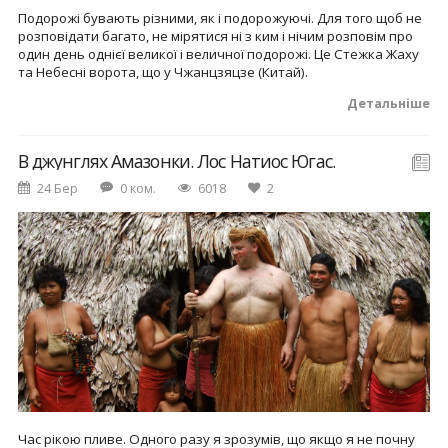
Подорожі бувають різними, як і подорожуючі. Для того щоб не
розповідати багато, не мірятися ні з ким і нічим розповім про
один день однієї великої і величної подорожі. Це Стежка Жаху
та Небесні ворота, що у Чжанцзяцзе (Китай).
Детальніше
В джунглях Амазонки. Лос Натиос Югас.
24 Бер
0 ком.
6018
2
Час рікою пливе. Одного разу я зрозумів, що якщо я не почну