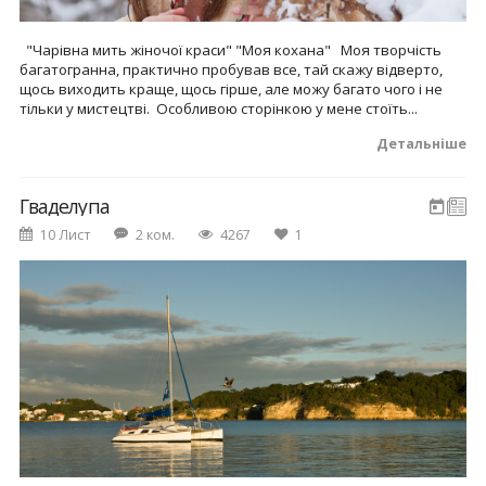
"Чарівна мить жіночої краси" "Моя кохана" Моя творчість
багатогранна, практично пробував все, тай скажу відверто,
щось виходить краще, щось гірше, але можу багато чого і не
тільки у мистецтві. Особливою сторінкою у мене стоїть...
Детальніше
Гваделупа
10 Лист
2 ком.
4267
1