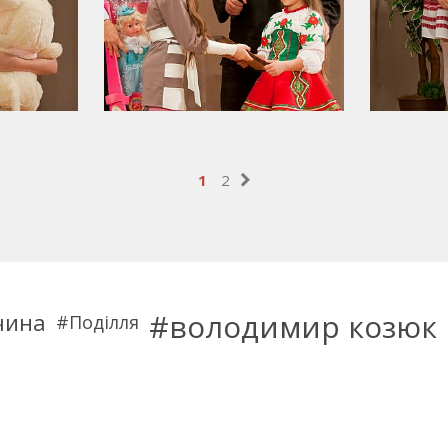
1
2
володимир козюк
чина
Поділля