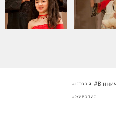
Вінни
історія
живопис