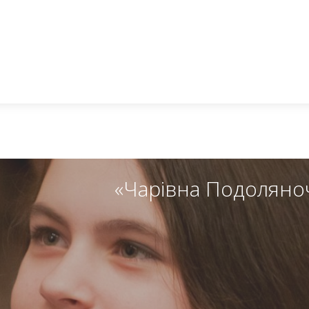
«Чарівна Подоляноч