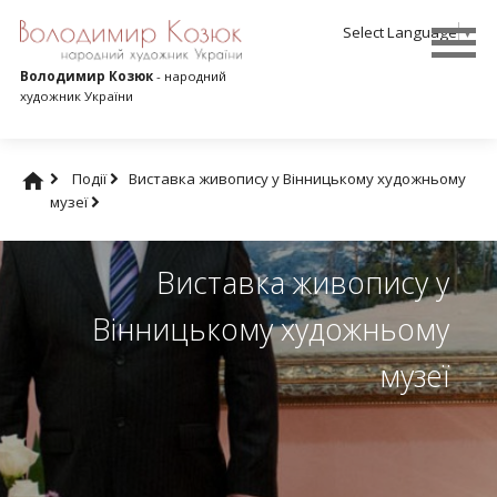
Select Language
▼
Володимир Козюк
- народний
художник України
Події
Виставка живопису у Вінницькому художньому
музеї
Виставка живопису у
Вінницькому художньому
музеї