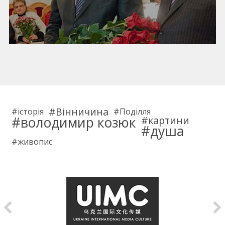
Вінничина
історія
Поділля
володимир козюк
картини
душа
живопис