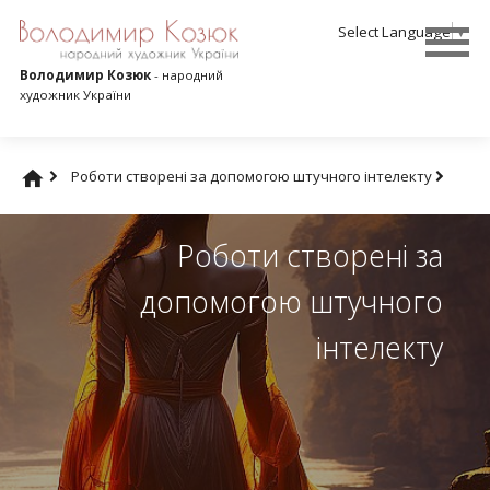
Select Language
▼
Володимир Козюк
- народний
художник України
Роботи створені за допомогою штучного інтелекту
Роботи створені за
допомогою штучного
інтелекту