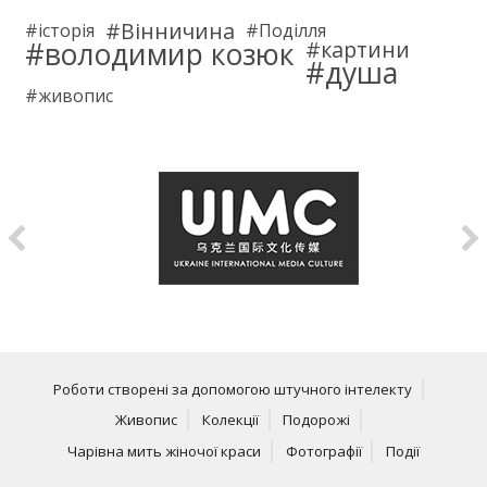
Вінничина
історія
Поділля
володимир козюк
картини
душа
живопис
Роботи створені за допомогою штучного інтелекту
Живопис
Колекції
Подорожі
Чарівна мить жіночої краси
Фотографії
Події