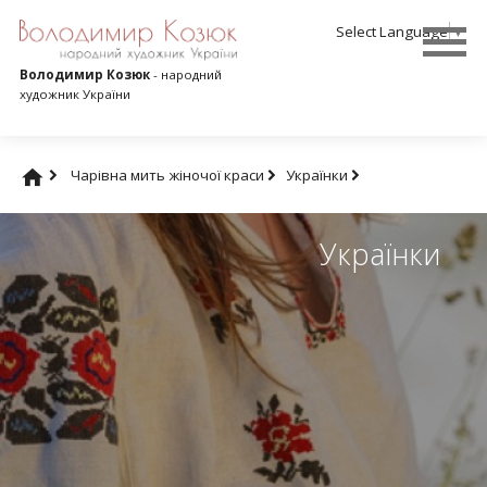
Select Language
▼
Володимир Козюк
- народний
художник України
Чарівна мить жіночої краси
Українки
Українки