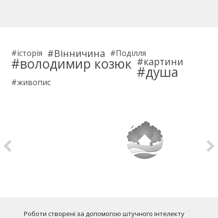
Вінничина
історія
Поділля
володимир козюк
картини
душа
живопис
Роботи створені за допомогою штучного інтелекту