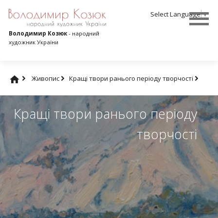
Select Language
▼
Володимир Козюк
- народний
художник України
Живопис
Кращі твори ранього періоду творчості
Кращі твори ранього періоду
творчості