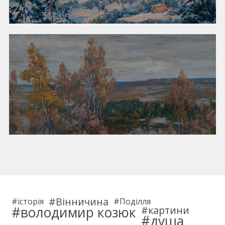
Вінничина
історія
Поділля
володимир козюк
картини
душа