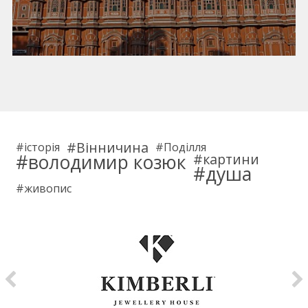
Вінничина
історія
Поділля
володимир козюк
картини
душа
живопис