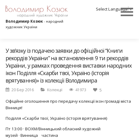
Select Language
▼
Володимир Козюк
- народний
художник України
У зв’язку із подачею заявки до офіційної “Книги
рекордів України” на встановлення 9 ти рекордів
України, у рамках проведення виставки народних
ікон Поділля «Скарби твої, Україно (історія
врятування)» із колекції Володимира
20 Бер 2016
Колекції
41973
5
Офіційне оголошення про передачу колекції ікон громаді міста
Вінниця!
Поділля «Скарби твої, Україно (історія врятування)
Пт 13:00 ·
ВОХМ/Вінницький обласний художній
музей
· Винница частина