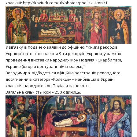
колекції: http://koziuck.com/uk/photos/podilski-ikoni/1
У зв’язку із подачею заявки до офіційної “Книги рекордів
України” на встановлення 9 ти рекордів України, у рамках
проведення виставки народних ікон Поділля «Скарби твої,
Україно (історія врятування)» із колекції
Володимира відбудеться офіційна реєстрація рекордного
досягнення в категорії «Колекції» − найбільша в Україні
колекція народних ікон Поділля на полотні.
Загальна кількість ікон – 250 одиниць.