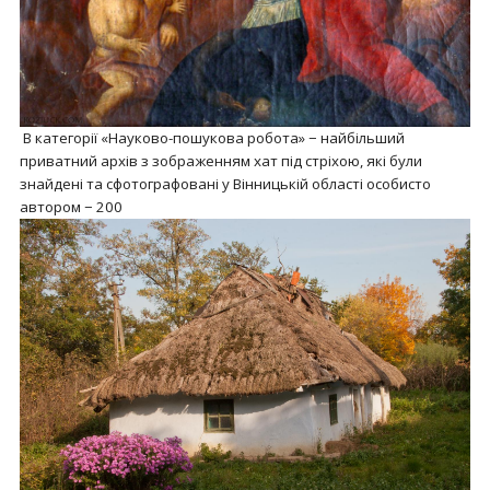
В категорії «Науково-пошукова робота» − найбільший
приватний архів з зображенням хат під стріхою, які були
знайдені та сфотографовані у Вінницькій області особисто
автором − 200