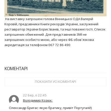
На виставку запрошені голова Вінницької ОДА Валерій
Коровій, предсавники Книги рекордів України, заслужений
реставратор України Борис Іванів, та інші поважні гості. Список
запрошених обмежений. Для представників ЗМІ не
запрошених особисто мною, або через ФБ обов`язкова
акредитація за телефоном 067 72 86 490
КОМЕНТАРІ
ПОКАЗАТИ УСІ КОМЕНТАРІ
22 Бер, о 22:45
Володимир Козюк:
Олександр Бригас
: якую братику, привіт Португалії!)