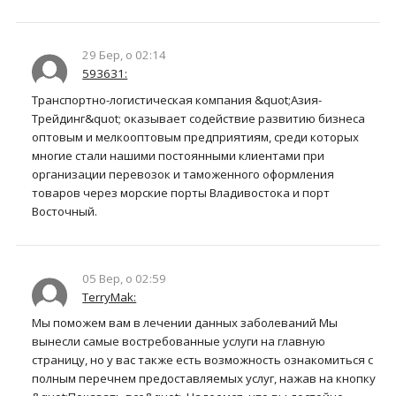
29 Бер, о 02:14
593631:
Транспортно-логистическая компания &quot;Азия-
Трейдинг&quot; оказывает содействие развитию бизнеса
оптовым и мелкооптовым предприятиям, среди которых
многие стали нашими постоянными клиентами при
организации перевозок и таможенного оформления
товаров через морские порты Владивостока и порт
Восточный.
05 Вер, о 02:59
TerryMak:
Мы поможем вам в лечении данных заболеваний Мы
вынесли самые востребованные услуги на главную
страницу, но у вас также есть возможность ознакомиться с
полным перечнем предоставляемых услуг, нажав на кнопку