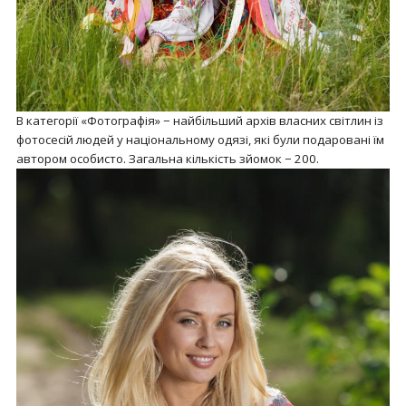
В категорії «Фотографія» − найбільший архів власних світлин із
фотосесій людей у національному одязі, які були подаровані їм
автором особисто. Загальна кількість зйомок − 200.