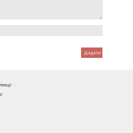
Додати
лекції
ії