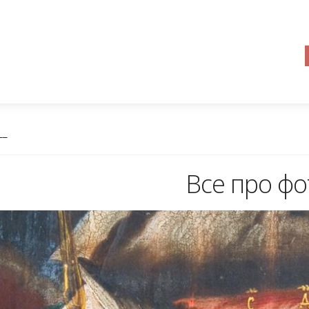
__
Все про фо