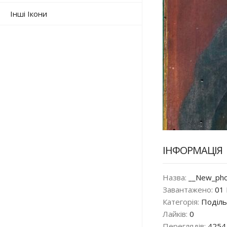
Інші Ікони
ІНФОРМАЦІЯ
Назва:
__New_pho
Завантажено:
01 
Категорія:
Поділь
Лайків:
0
Переглядів:
4254