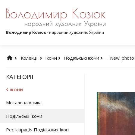
Володимир Козюк
- народний художник України
Колекції
Ікони
Подільські ікони
__New_photo
КАТЕГОРІЇ
ІКОНИ
Металопластика
Подільські Ікони
Реставрація Подільских Ікон