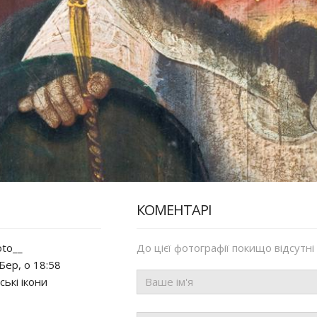
КОМЕНТАРІ
to__
До цієї фотографії покищо відсутні
Бер, о 18:58
ські ікони